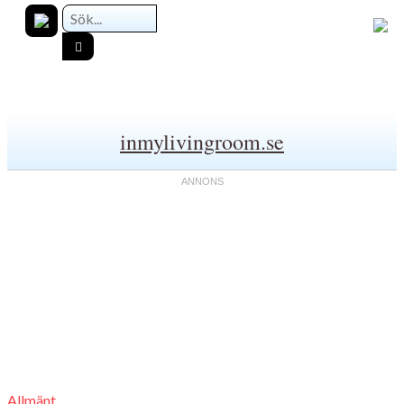
inmylivingroom.se
Allmänt