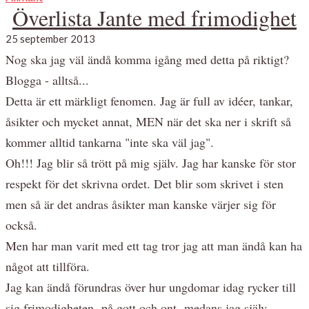
Överlista Jante med frimodighet
25 september 2013
Nog ska jag väl ändå komma igång med detta på riktigt?
Blogga - alltså...
Detta är ett märkligt fenomen. Jag är full av idéer, tankar,
åsikter och mycket annat, MEN när det ska ner i skrift så
kommer alltid tankarna "inte ska väl jag".
Oh!!! Jag blir så trött på mig själv. Jag har kanske för stor
respekt för det skrivna ordet. Det blir som skrivet i sten
men så är det andras åsikter man kanske värjer sig för
också.
Men har man varit med ett tag tror jag att man ändå kan ha
något att tillföra.
Jag kan ändå förundras över hur ungdomar idag rycker till
sig frimodigheten -på gott och ont- medans jag själv