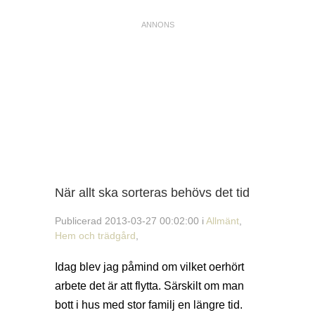
När allt ska sorteras behövs det tid
Publicerad 2013-03-27 00:02:00 i
Allmänt
,
Hem och trädgård
,
Idag blev jag påmind om vilket oerhört
arbete det är att flytta. Särskilt om man
bott i hus med stor familj en längre tid.