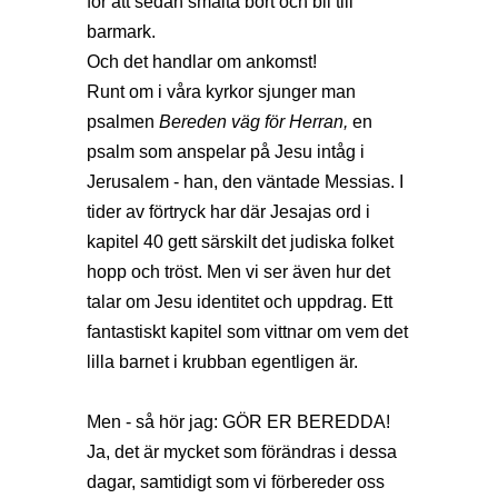
för att sedan smälta bort och bli till
barmark.
Och det handlar om ankomst!
Runt om i våra kyrkor sjunger man
psalmen
Bereden väg för Herran,
en
psalm som anspelar på Jesu intåg i
Jerusalem - han, den väntade Messias. I
tider av förtryck har där Jesajas ord i
kapitel 40 gett särskilt det judiska folket
hopp och tröst. Men vi ser även hur det
talar om Jesu identitet och uppdrag. Ett
fantastiskt kapitel som vittnar om vem det
lilla barnet i krubban egentligen är.
Men - så hör jag: GÖR ER BEREDDA!
Ja, det är mycket som förändras i dessa
dagar, samtidigt som vi förbereder oss