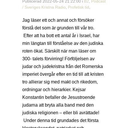
Publicerad 2022-05-24 21:22:00 i
B2
,
Podcast
/ Sveriges Kristna Radio
,
Profetisk tid
,
Jag läser ett och annat och försöker
förstå det som är grunden till vår tro.
Efter att ha bott ett antal år i Israel, har
min längtan till förståelse av den judiska
roten ökat. Särskilt när man läser om
300- talets förvirring! Förföljelsen av
judar och judekristna från det Romerska
imperiet övergår efter en tid till att kristen
tro allierar sig med makt och rikedom,
ordningar och hierarkier. Kejsar
Konstantin befaller de Jesustroende
judarna att bryta alla band med den
judiska religionen – eller bli avrättade!
Under denna tid grundades det första