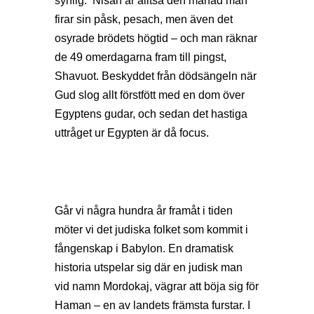
synlig. Nisan är alltså den månad man
firar sin påsk, pesach, men även det
osyrade brödets högtid – och man räknar
de 49 omerdagarna fram till pingst,
Shavuot. Beskyddet från dödsängeln när
Gud slog allt förstfött med en dom över
Egyptens gudar, och sedan det hastiga
uttråget ur Egypten är då focus.
Går vi några hundra år framåt i tiden
möter vi det judiska folket som kommit i
fångenskap i Babylon. En dramatisk
historia utspelar sig där en judisk man
vid namn Mordokaj, vägrar att böja sig för
Haman – en av landets främsta furstar. I