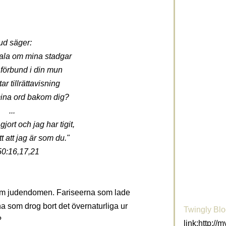
ud säger:
tala om mina stadgar
 förbund i din mun
ar tillrättavisning
mina ord bakom dig?
...
jort och jag har tigit,
tt att jag är som du."
50:16,17,21
inom judendomen. Fariseerna som lade
rna som drog bort det övernaturliga ur
Twingly Bl
?
link:http://