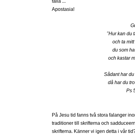
falla ...
Apostasia!
G
"Hur kan du 
och ta mitt
du som hat
och kastar 
Sådant har du g
då har du tro
Ps 
På Jesu tid fanns två stora falanger 
traditioner till skrifterna och sadducee
skrifterna. Känner vi igen detta i vår tid