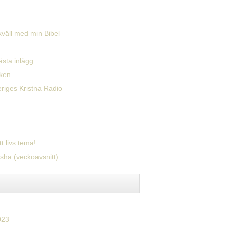
väll med min Bibel
ästa inlägg
ken
eriges Kristna Radio
tt livs tema!
sha (veckoavsnitt)
023