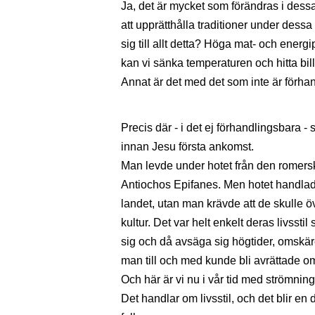
Ja, det är mycket som förändras i dess
att upprätthålla traditioner under dess
sig till allt detta? Höga mat- och energi
kan vi sänka temperaturen och hitta bill
Annat är det med det som inte är förhand
Precis där - i det ej förhandlingsbara -
innan Jesu första ankomst.
Man levde under hotet från den romers
Antiochos Epifanes. Men hotet handlade i
landet, utan man krävde att de skulle 
kultur. Det var helt enkelt deras livsst
sig och då avsäga sig högtider, omskärel
man till och med kunde bli avrättade om
Och här är vi nu i vår tid med strömning
Det handlar om livsstil, och det blir en