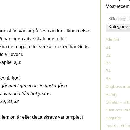
Most recent
Kategorier
ankomst. Vi väntar på Jesu andra tillkommelse.
Vi har ingen advetskalender eller
Allmänt
äkna ner dagar eller veckor, men vi har Guds
B1
d vi lever i.
B2
kapitel sju:
B3
B4
en är kort.
B5
 går nämligen mot sin undergång
Dagboksantec
ska vara fria från bekymmer.
Familj
 29, 31,32
Glimtar - mitt 
Hem och trä
 femton år efter detta skrevs var templet i
Högtider
Israel - ett h