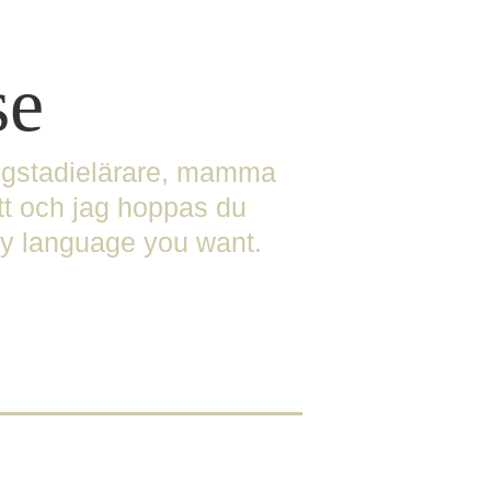
se
högstadielärare, mamma
tt och jag hoppas du
any language you want.