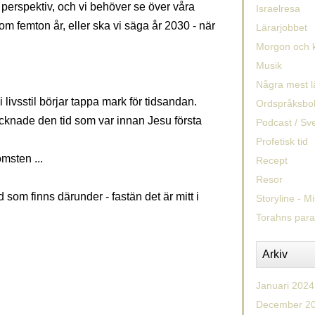
 perspektiv, och vi behöver se över våra
Israelresa
s om femton år, eller ska vi säga år 2030 - när
Lärarjobbet
Morgon och k
Musik
Några mest l
i livsstil börjar tappa mark för tidsandan.
Ordspråksbo
knade den tid som var innan Jesu första
Podcast / Sv
Profetisk tid
msten ...
Recept
Resor
 som finns därunder - fastän det är mitt i
Storyline - Mi
Torahns para
Arkiv
Januari 2024
December 2