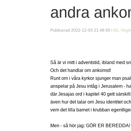
andra anko
Publicerad 2022-12-03 21:48:00 i
B2
,
Högti
Så är vi mitt i adventstid, ibland med sn
Och det handlar om ankomst!
Runt om i våra kyrkor sjunger man ps
anspelar på Jesu intåg i Jerusalem - ha
där Jesajas ord i kapitel 40 gett särskil
även hur det talar om Jesu identitet och
vem det lilla barnet i krubban egentlige
Men - så hör jag: GÖR ER BEREDDA!