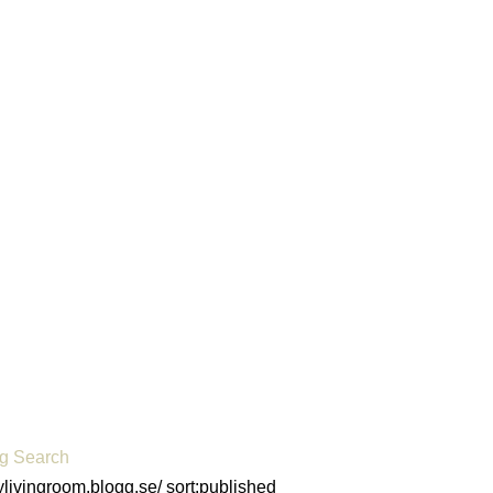
og Search
mylivingroom.blogg.se/ sort:published