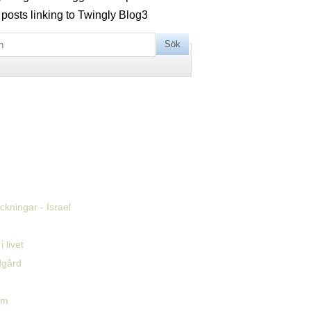
 posts linking to Twingly Blog
3
kningar - Israel
i livet
dgård
em