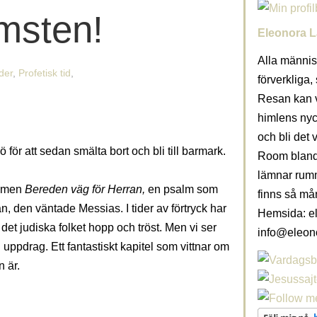
msten!
Eleonora L
Alla männis
der
,
Profetisk tid
,
förverkliga,
Resan kan v
himlens nyc
och bli det 
ö för att sedan smälta bort och bli till barmark.
Room blanda
lämnar rumme
almen
Bereden väg för Herran,
en psalm som
finns så må
n, den väntade Messias. I tider av förtryck har
Hemsida: el
t det judiska folket hopp och tröst. Men vi ser
info@eleon
 uppdrag. Ett fantastiskt kapitel som vittnar om
n är.