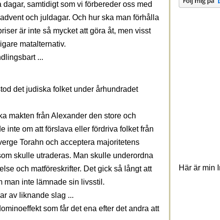
a dagar, samtidigt som vi förbereder oss med
a advent och juldagar. Och hur ska man förhålla
priser är inte så mycket att göra åt, men visst
igare matalternativ.
lingsbart ...
 stod det judiska folket under århundradet
ka makten från Alexander den store och
nte om att förslava eller fördriva folket från
överge Torahn och acceptera majoritetens
il som skulle utraderas. Man skulle underordna
Här är min 
se och matföreskrifter. Det gick så långt att
 man inte lämnade sin livsstil.
ar av liknande slag ...
 dominoeffekt som får det ena efter det andra att