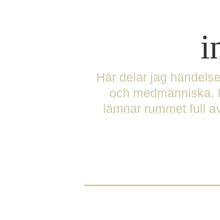
i
Här delar jag händels
och medmänniska. In
lämnar rummet full av