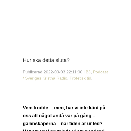
Hur ska detta sluta?
Publicerad 2022-03-03 22:11:00 i
B3
,
Podcast
/ Sveriges Kristna Radio
,
Profetisk tid
,
Vem trodde ... men, har vi inte känt på
oss att något ändå var på gång –
galenskaperna – när tiden är ur led?