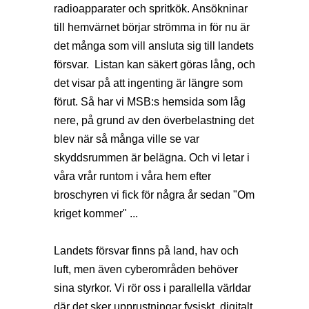
radioapparater och spritkök. Ansökninar
till hemvärnet börjar strömma in för nu är
det många som vill ansluta sig till landets
försvar. Listan kan säkert göras lång, och
det visar på att ingenting är längre som
förut. Så har vi MSB:s hemsida som låg
nere, på grund av den överbelastning det
blev när så många ville se var
skyddsrummen är belägna. Och vi letar i
våra vrår runtom i våra hem efter
broschyren vi fick för några år sedan "Om
kriget kommer" ...
Landets försvar finns på land, hav och
luft, men även cyberområden behöver
sina styrkor. Vi rör oss i parallella världar
där det sker upprustningar fysiskt, digitalt