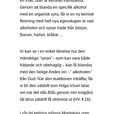
en frukt, utan är kemiskt framställda.
Genom att blanda en specifik alkohol
med en organisk syra, får vi en ny kemisk
förening med helt nya egenskaper är vad
alkoholen och syran hade från början.
Banan, hallon, blåbär ...
Vi kan se i en enkel liknelse hur den
mänskliga "syran"– som kan vara både
frätande och obehaglig – kan få blandas
med den helige Andes vin –" alkoholen"
från Gud. När den reaktionen inträffar, får
vi bli den väldoft som Höga Visan talar,
om när det står
Blås genom min lustgård,
låt dess väldoft få strömma ut
(HV 4:16).
I vår tid behövs många Mordokajs som