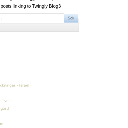
 posts linking to Twingly Blog
3
kningar - Israel
i livet
dgård
em