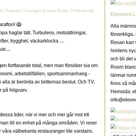
B3
,
Podcast / Sveriges Kristna Radio
,
Profetisk tid
,
Eleonora L
arafton! 😱
Alla männis
opa haglar tätt. Turbulens, motsättningar,
förverkliga,
ter, trygghet, väckarklocka ....
Resan kan v
ar....
himlens nyc
och bli det 
ingen fortfarande total, men man försöker sia om
Room blanda
nomi, arbetstillfällen, sportsammanhang -
lämnar rumme
i alla är berörda av britternas beslut. Och TV,
finns så må
år på högvarv.
Hemsida: el
info@eleon
i dessa tider, när vi mer och mer går mot ett
amman till en enhet på många områden. Vi reser
ar våra välbekanta restauranger lite varstans.