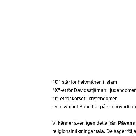
"C"
står för halvmånen i islam
"X"
-et för Davidsstjärnan i judendome
"t"
-et för korset i kristendomen
Den symbol Bono har på sin huvudbona
Vi känner även igen detta från
Påvens 
religionsinriktningar tala. De säger följ