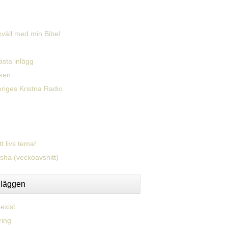
väll med min Bibel
ästa inlägg
ken
eriges Kristna Radio
tt livs tema!
sha (veckoavsnitt)
nläggen
exist
ring