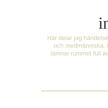
i
Här delar jag händels
och medmänniska. In
lämnar rummet full av