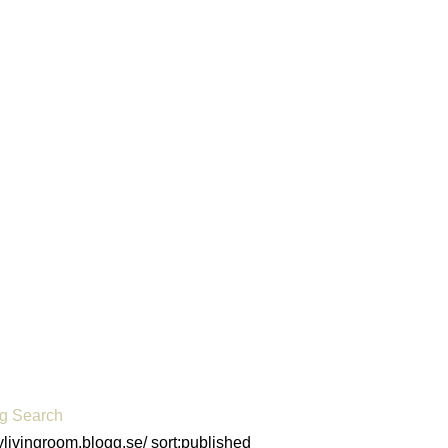
og Search
mylivingroom.blogg.se/ sort:published