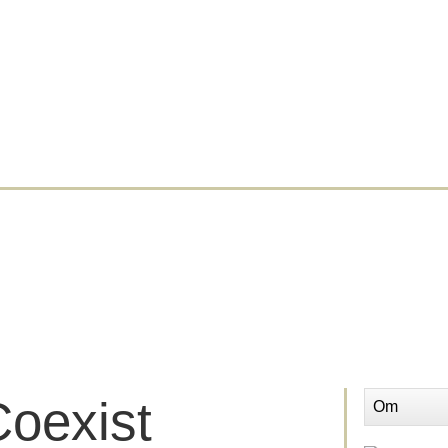
Coexist
Om