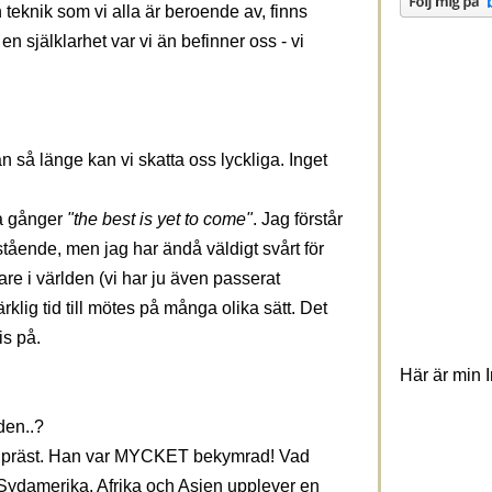
eknik som vi alla är beroende av, finns
t en själklarhet var vi än befinner oss - vi
 än så länge kan vi skatta oss lyckliga. Inget
ga gånger
"the best is yet to come"
. Jag förstår
tående, men jag har ändå väldigt svårt för
are i världen (vi har ju även passerat
klig tid till mötes på många olika sätt. Det
is på.
Här är min 
lden..?
l präst. Han var MYCKET bekymrad! Vad
Sydamerika, Afrika och Asien upplever en