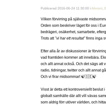
Publicerad 2016-06-24 11:30:00 i
Allmänt
,
Vilken förvirring på självaste midsomm
Orden som beskriver läget för oss i Eur
bedrägeri, osäkerhet, samarbete, eftergif
Trots att
"vi har ett resultat"
finns inga sv
Efter alla år av diskussioner är förvirr
vad framtiden kommer att innebära. Eko
och allt annat också. Och det sägs att v
radio, tidningar, twitter och allt annat g
Och vi firar midsommar! 🍃🇸🇪🍃
Visst är detta ett kontroversiellt beslut 
globalt samhälle där allt vill vävas s
som aldrig förr utöver världen, och hitt