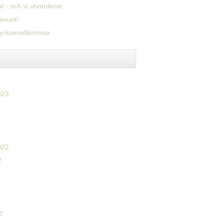
ut - och vi utvärderar
avuot!
 kyrkomedlemmar
023
022
2
2