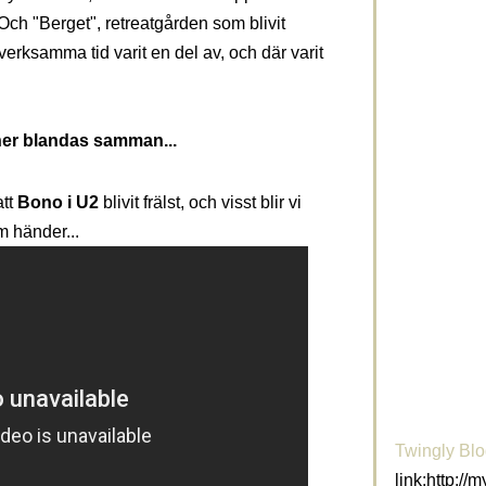
 Och "Berget", retreatgården som blivit
verksamma tid varit en del av, och där varit
oner blandas samman...
att
Bono i U2
blivit frälst, och visst blir vi
m händer...
Twingly Bl
link:http://