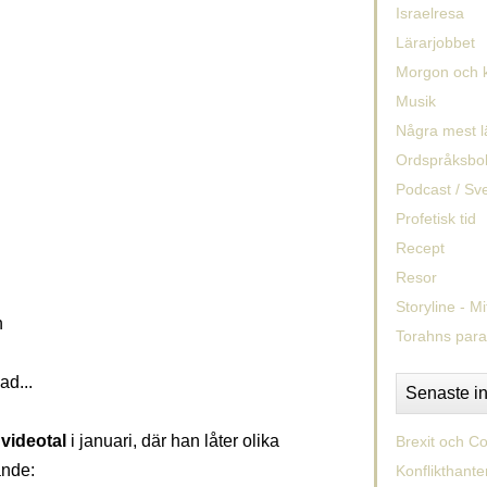
Israelresa
Lärarjobbet
Morgon och k
Musik
Några mest l
Ordspråksbo
Podcast / Sv
Profetisk tid
Recept
Resor
Storyline - Mi
n
Torahns para
d...
Senaste i
videotal
i januari, där han låter olika
Brexit och Co
ande:
Konflikthante