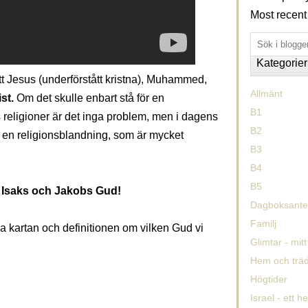
Most recent
Kategorier
tt Jesus (underförstått kristna), Muhammed,
Allmänt
st.
Om det skulle enbart stå för en
B1
religioner är det inga problem, men i dagens
B2
 en religionsblandning, som är mycket
B3
B4
B5
Isaks och Jakobs Gud!
Dagboksantec
Familj
sa kartan och definitionen om vilken Gud vi
Glimtar - mitt 
Hem och trä
Högtider
Israel - ett h