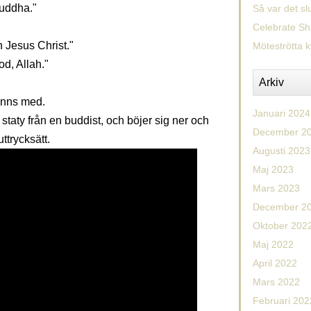
Buddha."
Så var det sl
Celebrate Sh
n Jesus Christ."
Möteströtta
od, Allah."
Arkiv
anns med.
Januari 2024
staty från en buddist, och böjer sig ner och
December 2
ttrycksätt.
Augusti 2023
Maj 2023
Mars 2023
December 2
Oktober 202
Maj 2022
April 2022
Mars 2022
Februari 202