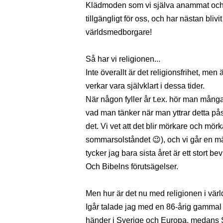
Klädmoden som vi själva anammat och t
tillgängligt för oss, och har nästan blivi
världsmedborgare!
Så har vi religionen...
Inte överallt är det religionsfrihet, men
verkar vara självklart i dessa tider.
När någon fyller år t.ex. hör man mån
vad man tänker när man yttrar detta pås
det. Vi vet att det blir mörkare och mörk
sommarsolståndet 😉), och vi går en mär
tycker jag bara sista året är ett stort bev
Och Bibelns förutsägelser.
Men hur är det nu med religionen i vär
Igår talade jag med en 86-årig gamma
händer i Sverige och Europa, medans 