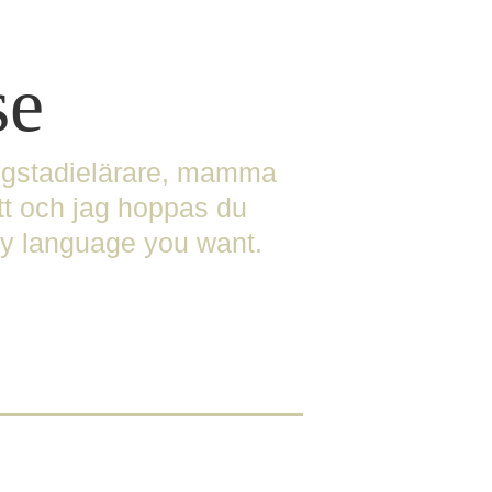
se
högstadielärare, mamma
tt och jag hoppas du
any language you want.