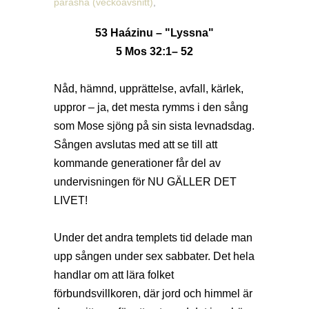
parasha (veckoavsnitt)
,
53 Haázinu – "Lyssna"
5 Mos 32:1– 52
Nåd, hämnd, upprättelse, avfall, kärlek,
uppror – ja, det mesta rymms i den sång
som Mose sjöng på sin sista levnadsdag.
Sången avslutas med att se till att
kommande generationer får del av
undervisningen för NU GÄLLER DET
LIVET!
Under det andra templets tid delade man
upp sången under sex sabbater. Det hela
handlar om att lära folket
förbundsvillkoren, där jord och himmel är