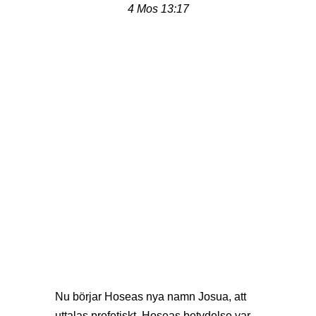
4 Mos 13:17
Nu börjar Hoseas nya namn Josua, att
uttalas profetiskt. Hoseas betydelse var