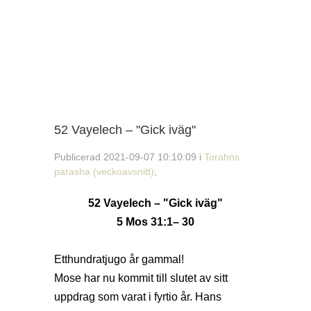
52 Vayelech – "Gick iväg"
Publicerad 2021-09-07 10:10:09 i
Torahns
parasha (veckoavsnitt)
,
52 Vayelech – "Gick iväg"
5 Mos 31:1– 30
Etthundratjugo år gammal!
Mose har nu kommit till slutet av sitt
uppdrag som varat i fyrtio år. Hans