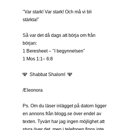
"Var stark! Var stark! Och må vi bli
stärkta!"
Så var det då dags att börja om från
början:
1 Beresheet – "I begynnelsen"
1 Mos 1:1– 6:8
🕎 Shabbat Shalom! 🕎
/Eleonora
Ps. Om du läser inlägget på datorn ligger
en annons från
blogg.se
över endel av
texten. Tyvärr har jag ingen möjlighet att
styra över det, men i telefonen finns inte