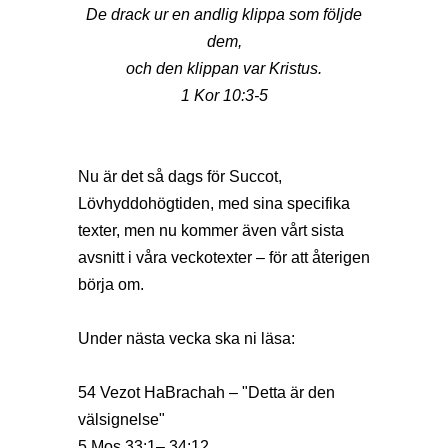
De drack ur en andlig klippa som följde
dem,
och den klippan var Kristus.
1 Kor 10:3-5
Nu är det så dags för Succot,
Lövhyddohögtiden, med sina specifika
texter, men nu kommer även vårt sista
avsnitt i våra veckotexter – för att återigen
börja om.
Under nästa vecka ska ni läsa:
54 Vezot HaBrachah – "Detta är den
välsignelse"
5 Mos 33:1– 34:12