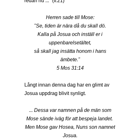
redan nu ..." (v.21)
Herren sade till Mose:
"Se, tiden är nära då du skall dö.
Kalla på Josua och inställ er i
uppenbarelsetältet,
så skall jag insätta honom i hans
ämbete."
5 Mos 31:14
Långt innan denna dag har en glimt av
Josua uppdrag blivit synligt.
... Dessa var namnen på de män som
Mose sände iväg för att bespeja landet.
Men Mose gav Hosea, Nuns son namnet
Josua.