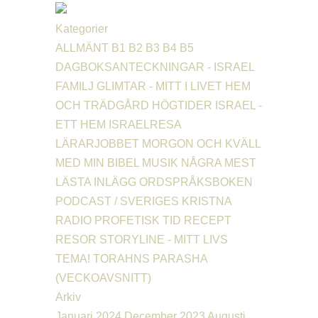
Kategorier
ALLMÄNT
B1
B2
B3
B4
B5
DAGBOKSANTECKNINGAR - ISRAEL
FAMILJ
GLIMTAR - MITT I LIVET
HEM
OCH TRÄDGÅRD
HÖGTIDER
ISRAEL -
ETT HEM
ISRAELRESA
LÄRARJOBBET
MORGON OCH KVÄLL
MED MIN BIBEL
MUSIK
NÅGRA MEST
LÄSTA INLÄGG
ORDSPRÅKSBOKEN
PODCAST / SVERIGES KRISTNA
RADIO
PROFETISK TID
RECEPT
RESOR
STORYLINE - MITT LIVS
TEMA!
TORAHNS PARASHA
(VECKOAVSNITT)
Arkiv
Januari 2024
December 2023
Augusti