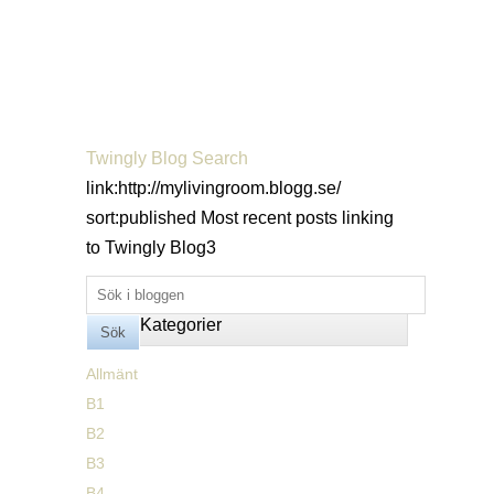
Twingly Blog Search
link:http://mylivingroom.blogg.se/
sort:published
Most recent posts linking
to Twingly Blog
3
Kategorier
Allmänt
B1
B2
B3
B4