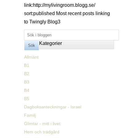
link:http://mylivingroom.blogg.se/
sort:published
Most recent posts linking
to Twingly Blog
3
Kategorier
Allmänt
B1
B2
B3
B4
B5
Dagboksanteckningar - Israel
Familj
Glimtar - mitt i livet
Hem och trädgård