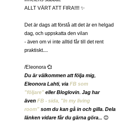
ALLT VÄRT ATT FIRA!!!! ✨
Det är dags att förstå att det är en helgad
dag, och uppskatta den vilan
- även om vi inte alltid får till det rent
praktiskt....
/Eleonora 💞
Du är välkommen att följa mig,
Eleonora Lahti, via
FB som
"följare"
eller Bloglovin.
Jag har
även
FB - sida, "In my living
room"
som du kan gå in och gilla.
Dela
länken
vidare får du gärna göra...
😊