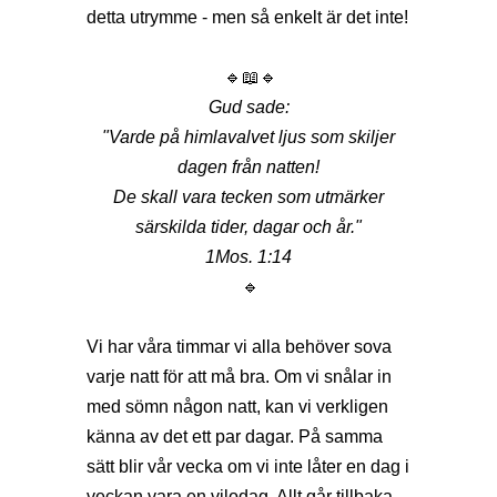
detta utrymme - men så enkelt är det inte!
🔹📖🔹
Gud sade:
"Varde på himlavalvet ljus som skiljer
dagen från natten!
De skall vara tecken som utmärker
särskilda tider, dagar och år."
1Mos. 1:14
🔹
Vi har våra timmar vi alla behöver sova
varje natt för att må bra. Om vi snålar in
med sömn någon natt, kan vi verkligen
känna av det ett par dagar. På samma
sätt blir vår vecka om vi inte låter en dag i
veckan vara en vilodag. Allt går tillbaka