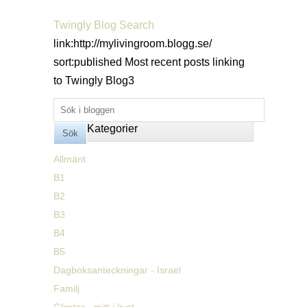
Twingly Blog Search
link:http://mylivingroom.blogg.se/
sort:published
Most recent posts linking
to Twingly Blog
3
Kategorier
Allmänt
B1
B2
B3
B4
B5
Dagboksanteckningar - Israel
Familj