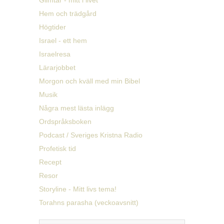
Glimtar - mitt i livet
Hem och trädgård
Högtider
Israel - ett hem
Israelresa
Lärarjobbet
Morgon och kväll med min Bibel
Musik
Några mest lästa inlägg
Ordspråksboken
Podcast / Sveriges Kristna Radio
Profetisk tid
Recept
Resor
Storyline - Mitt livs tema!
Torahns parasha (veckoavsnitt)