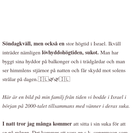
Söndagkväll, men också en
stor högtid i Israel. Ikväll
lövhyddohögtiden, sukot.
inträder nämligen
Man har
byggt sina hyddor på balkonger och i trädgårdar och man
ser himmlens stjärnor på natten och får skydd mot solens
strålar på dagen.🇮🇱🌿🌿🇮🇱
Här är en bild på min familj från tiden vi bodde i Israel i
början på 2000-talet tillsammans med vänner i deras suka.
I natt tror jag många kommer
att sitta i sin suka för att
se på månen. Det kommer att vara en s.k. supermoon som