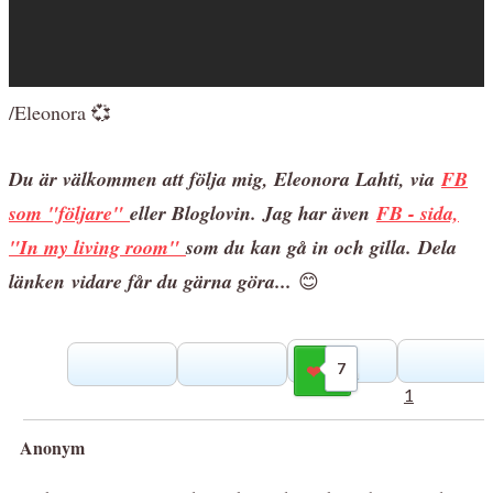
/Eleonora 💞
Du är välkommen att följa mig, Eleonora Lahti, via
FB
som "följare"
eller Bloglovin.
Jag har även
FB - sida,
"In my living room"
som du kan gå in och gilla.
Dela
länken
vidare får du gärna göra...
😊
7
Gilla
1
Anonym