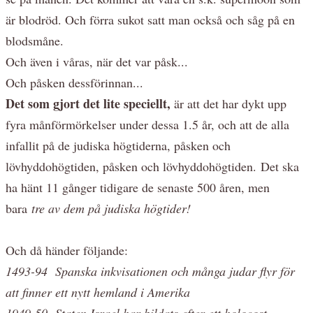
är blodröd. Och förra sukot satt man också och såg på en
blodsmåne.
Och även i våras, när det var påsk...
Och påsken dessförinnan...
Det som gjort det lite speciellt,
är att det har dykt upp
fyra månförmörkelser under dessa 1.5 år, och att de alla
infallit på de judiska högtiderna, påsken och
lövhyddohögtiden, påsken och lövhyddohögtiden. Det ska
ha hänt 11 gånger tidigare de senaste 500 åren, men
bara
tre av dem på judiska högtider!
Och då händer följande:
1493-94 Spanska inkvisationen och många judar flyr för
att finner ett nytt hemland i Amerika
1949-50 Staten Israel har bildats efter ett holocost