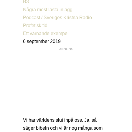
B3
Några mest lästa inlägg
Podcast / Sveriges Kristna Radio
Profetisk tid
Ett varnande exempel
6 september 2019
Vi har världens slut inpå oss. Ja, så
säger bibeln och vi är nog många som