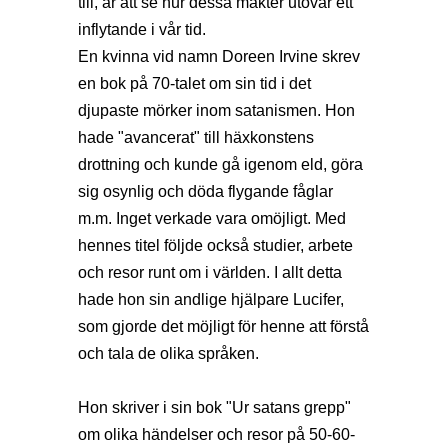
till, är att se hur dessa makter utövar ett
inflytande i vår tid.
En kvinna vid namn Doreen Irvine skrev
en bok på 70-talet om sin tid i det
djupaste mörker inom satanismen. Hon
hade "avancerat" till häxkonstens
drottning och kunde gå igenom eld, göra
sig osynlig och döda flygande fåglar
m.m. Inget verkade vara omöjligt. Med
hennes titel följde också studier, arbete
och resor runt om i världen. I allt detta
hade hon sin andlige hjälpare Lucifer,
som gjorde det möjligt för henne att förstå
och tala de olika språken.
Hon skriver i sin bok "Ur satans grepp"
om olika händelser och resor på 50-60-