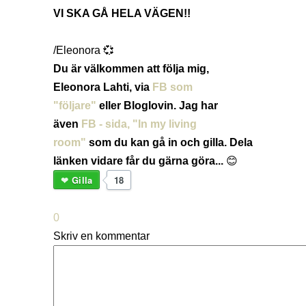
VI SKA GÅ HELA VÄGEN!!
/Eleonora 💞
Du är välkommen att följa mig,
Eleonora Lahti, via
FB som
"följare"
eller Bloglovin.
Jag har
även
FB - sida, "In my living
room"
som du kan gå in och gilla.
Dela
länken
vidare får du gärna göra...
😊
Gilla
18
0
Skriv en kommentar