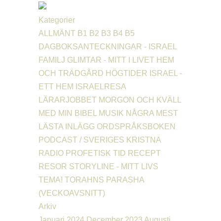
Kategorier
ALLMÄNT
B1
B2
B3
B4
B5
DAGBOKSANTECKNINGAR - ISRAEL
FAMILJ
GLIMTAR - MITT I LIVET
HEM
OCH TRÄDGÅRD
HÖGTIDER
ISRAEL -
ETT HEM
ISRAELRESA
LÄRARJOBBET
MORGON OCH KVÄLL
MED MIN BIBEL
MUSIK
NÅGRA MEST
LÄSTA INLÄGG
ORDSPRÅKSBOKEN
PODCAST / SVERIGES KRISTNA
RADIO
PROFETISK TID
RECEPT
RESOR
STORYLINE - MITT LIVS
TEMA!
TORAHNS PARASHA
(VECKOAVSNITT)
Arkiv
Januari 2024
December 2023
Augusti