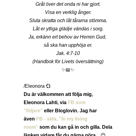
Gråt över det onda ni har gjort.
Visa en verklig ånger.
Sluta skratta och låt tårarna stömma.
Låt er ytliga glädje vändas i sorg.
Ja, erkänn ert behov av Herren Gud,
så ska han upphöja er.
Jak. 4:7-10
(Handbok för Livets översättning)
✨📖✨
/Eleonora 💞
Du är välkommen att följa mig,
Eleonora Lahti, via
FB som
"följare"
eller Bloglovin.
Jag har
även
FB - sida, "In my living
room"
som du kan gå in och gilla.
Dela
länken
vidare får du gärna göra...
😊