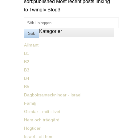
sort:published
Most recent posts linking
to Twingly Blog
3
Kategorier
Allmänt
B1
B2
B3
B4
B5
Dagboksanteckningar - Israel
Familj
Glimtar - mitt i livet
Hem och trädgård
Högtider
Israel - ett hem