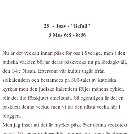
25 - Tsav - "Befall"
3 Mos 6:8 - 8:36
Nu är det veckan innan påsk för oss i Sverige, men i den
judiska världen börjar deras påskvecka nu på lördagkväll,
den 14:e Nisan. Eftersom vår kultur utgår ifrån
solkalendern och bestämdes på 300-talet av katolska
kyrkan men den judiska kalendern följer månens cykler,
blir det lite förskjutet emellanåt. Så egentligen är det en
påsktext denna vecka, men vi tar den nästa vecka här i
bloggen.
Men jag inser att det är mycket påsk över denna veckotext
också. Vi ser hur tabernaklet och prästerskapet är glimtar