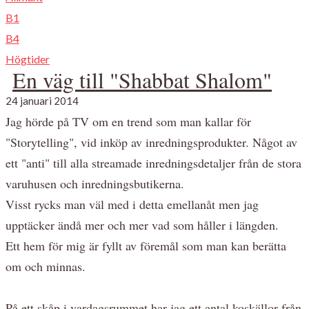
B1
B4
Högtider
En väg till "Shabbat Shalom"
24 januari 2014
Jag hörde på TV om en trend som man kallar för
"Storytelling", vid inköp av inredningsprodukter. Något av
ett "anti" till alla streamade inredningsdetaljer från de stora
varuhusen och inredningsbutikerna.
Visst rycks man väl med i detta emellanåt men jag
upptäcker ändå mer och mer vad som håller i längden.
Ett hem för mig är fyllt av föremål som man kan berätta
om och minnas.
På ett skåp i vardagsrummet har jag ett antal koskällor från