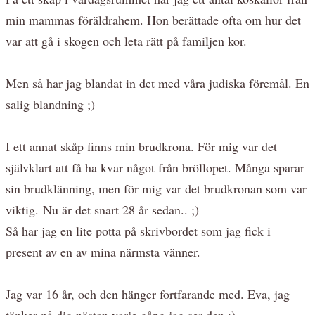
min mammas föräldrahem. Hon berättade ofta om hur det
var att gå i skogen och leta rätt på familjen kor.
Men så har jag blandat in det med våra judiska föremål. En
salig blandning ;)
I ett annat skåp finns min brudkrona. För mig var det
självklart att få ha kvar något från bröllopet. Många sparar
sin brudklänning, men för mig var det brudkronan som var
viktig. Nu är det snart 28 år sedan.. ;)
Så har jag en lite potta på skrivbordet som jag fick i
present av en av mina närmsta vänner.
Jag var 16 år, och den hänger fortfarande med. Eva, jag
tänker på dig nästan varje gång jag ser den :)