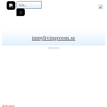
inmylivingroom.se
Allmänt